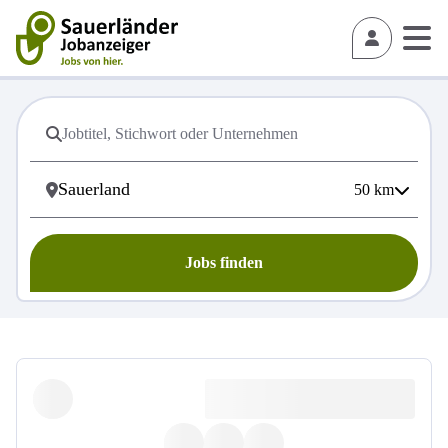
50
km
Jobs finden