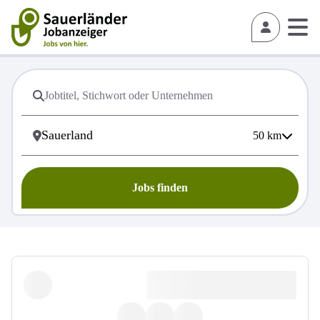
50
km
Jobs finden