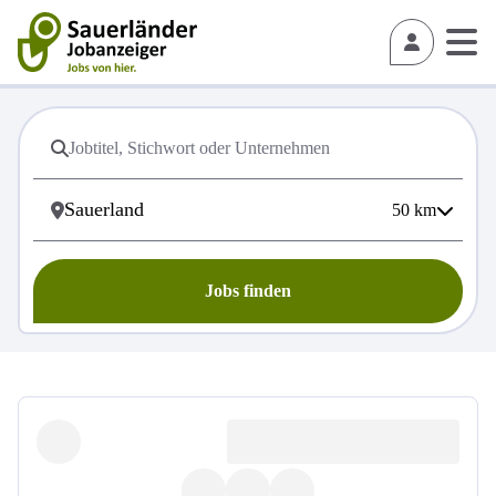
50
km
Jobs finden