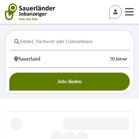
50
km
Jobs finden