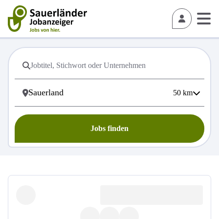
50
km
Jobs finden