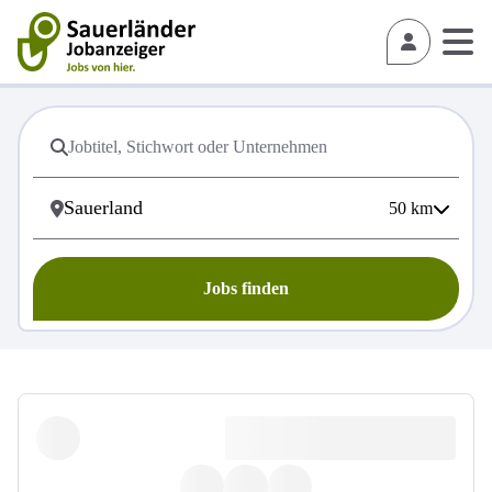
50
km
Jobs finden