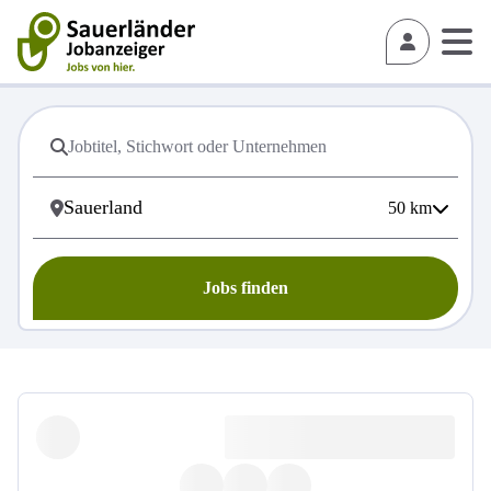
50
km
Jobs finden