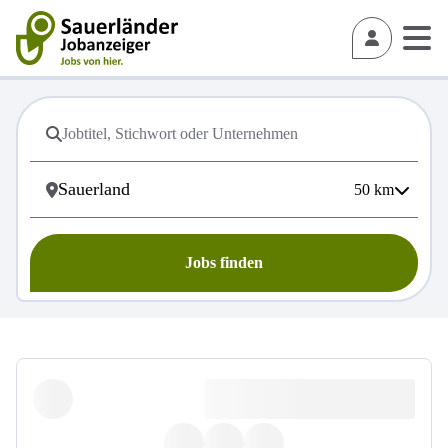
50
km
Jobs finden