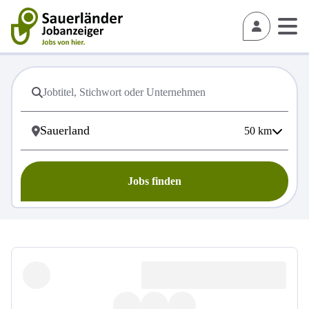
50
km
Jobs finden