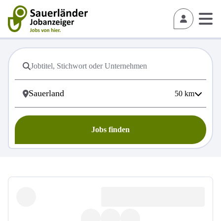
50
km
Jobs finden