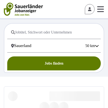
50
km
Jobs finden