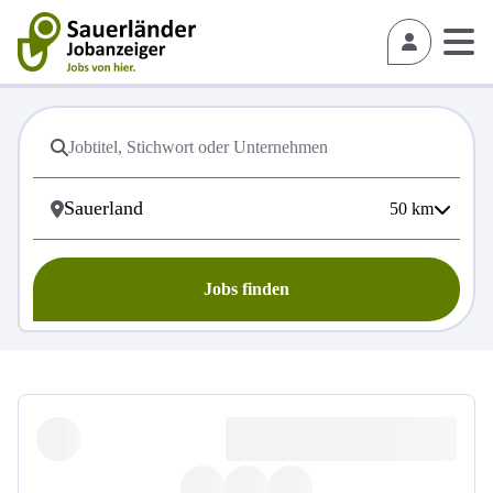
50
km
Jobs finden