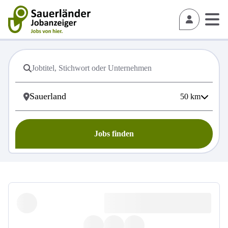
50
km
Jobs finden