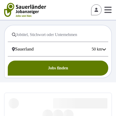
50
km
Jobs finden