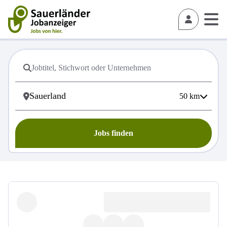
50
km
Jobs finden