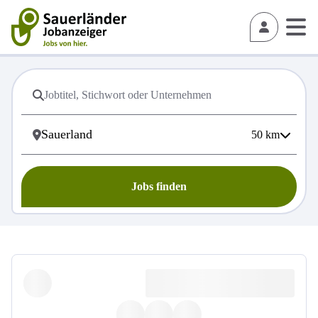
50
km
Jobs finden