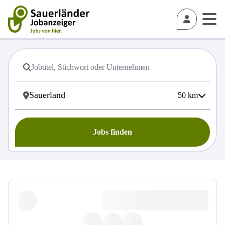
50
km
Jobs finden