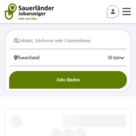
50
km
Jobs finden