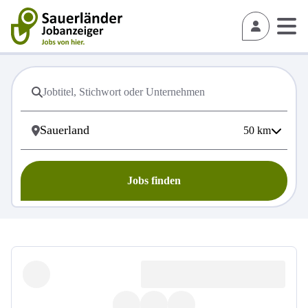
50
km
Jobs finden