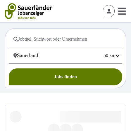
50
km
Jobs finden