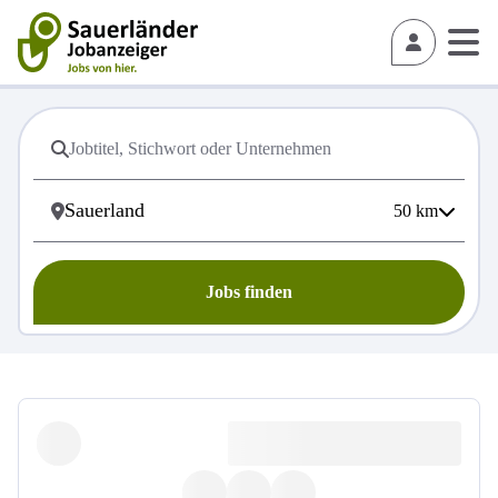
50
km
Jobs finden