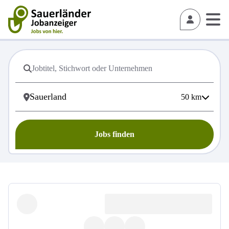
50
km
Jobs finden