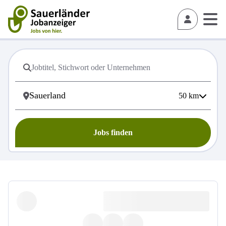
50
km
Jobs finden