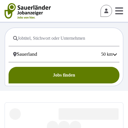
50
km
Jobs finden