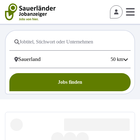
50
km
Jobs finden