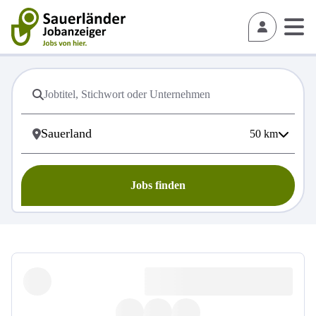
50
km
Jobs finden