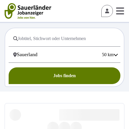
50
km
Jobs finden