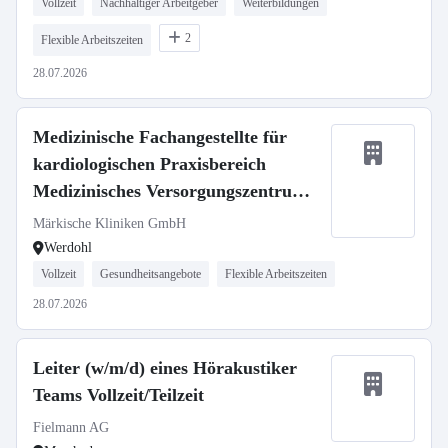
Vollzeit
Nachhaltiger Arbeitgeber
Weiterbildungen
2
Flexible Arbeitszeiten
28.07.2026
Medizinische Fachangestellte für
kardiologischen Praxisbereich
Medizinisches Versorgungszentrum
(m/w/d)
Märkische Kliniken GmbH
Werdohl
Vollzeit
Gesundheitsangebote
Flexible Arbeitszeiten
28.07.2026
Leiter (w/m/d) eines Hörakustiker
Teams Vollzeit/Teilzeit
Fielmann AG