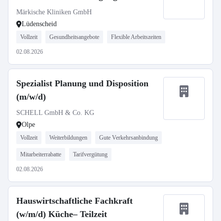
(m/w/d)
Märkische Kliniken GmbH
Lüdenscheid
Vollzeit
Gesundheitsangebote
Flexible Arbeitszeiten
02.08.2026
Spezialist Planung und Disposition
(m/w/d)
SCHELL GmbH & Co. KG
Olpe
Vollzeit
Weiterbildungen
Gute Verkehrsanbindung
Mitarbeiterrabatte
Tarifvergütung
02.08.2026
Hauswirtschaftliche Fachkraft
(w/m/d) Küche– Teilzeit