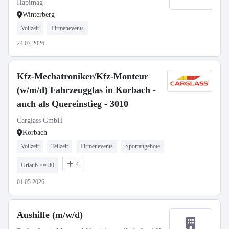
Hapimag
Winterberg
Vollzeit
Firmenevents
24.07.2026
Kfz-Mechatroniker/Kfz-Monteur
(w/m/d) Fahrzeugglas in Korbach -
auch als Quereinstieg - 3010
Carglass GmbH
Korbach
Vollzeit
Teilzeit
Firmenevents
Sportangebote
4
Urlaub >= 30
01.05.2026
Aushilfe (m/w/d)