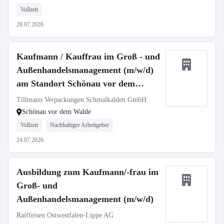
Vollzeit
28.07.2026
Kaufmann / Kauffrau im Groß - und
Außenhandelsmanagement (m/w/d)
am Standort Schönau vor dem
Walde
Tillmann Verpackungen Schmalkalden GmbH
Schönau vor dem Walde
Vollzeit
Nachhaltiger Arbeitgeber
24.07.2026
Ausbildung zum Kaufmann/-frau im
Groß- und
Außenhandelsmanagement (m/w/d)
Raiffeisen Ostwestfalen-Lippe AG