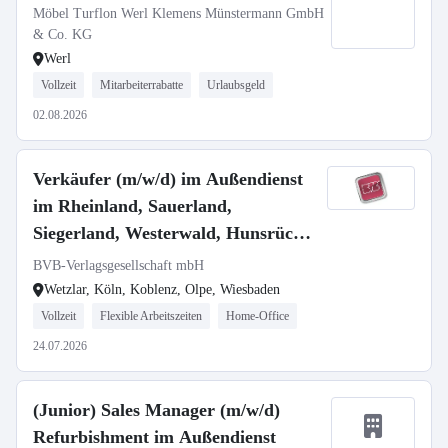
Möbel Turflon Werl Klemens Münstermann GmbH
& Co. KG
Werl
Vollzeit
Mitarbeiterrabatte
Urlaubsgeld
02.08.2026
Verkäufer (m/w/d) im Außendienst
im Rheinland, Sauerland,
Siegerland, Westerwald, Hunsrück
und Eifel
BVB-Verlagsgesellschaft mbH
Wetzlar, Köln, Koblenz, Olpe, Wiesbaden
Vollzeit
Flexible Arbeitszeiten
Home-Office
24.07.2026
(Junior) Sales Manager (m/w/d)
Refurbishment im Außendienst