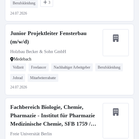
3
Berufskleidung
24.07.2026
Junior Projektleiter Fensterbau
(m/w/d)
Holzbau Becker & Sohn GmbH
Medebach
Vollzeit
Freelancer
Nachhaltiger Arbeitgeber
Berufskleidung
Jobrad
Mitarbeiterrabatte
24.07.2026
Fachbereich Biologie, Chemie,
Pharmazie - Institut für Pharmazie
Medizinische Chemie, SFB 1759 /
Medicinal Chemistry, SFB 1759
Freie Universität Berlin