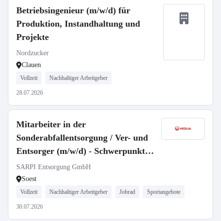
Betriebsingenieur (m/w/d) für
Produktion, Instandhaltung und
Projekte
Nordzucker
Clauen
Vollzeit
Nachhaltiger Arbeitgeber
28.07.2026
Mitarbeiter in der
Sonderabfallentsorgung / Ver- und
Entsorger (m/w/d) - Schwerpunkt
Chemie / Lagerlogistik
SARPI Entsorgung GmbH
Soest
Vollzeit
Nachhaltiger Arbeitgeber
Jobrad
Sportangebote
30.07.2026