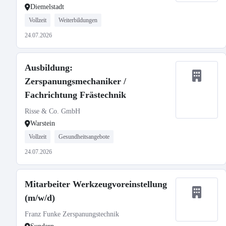
Diemelstadt
Vollzeit
Weiterbildungen
24.07.2026
Ausbildung:
Zerspanungsmechaniker /
Fachrichtung Frästechnik
Risse & Co. GmbH
Warstein
Vollzeit
Gesundheitsangebote
24.07.2026
Mitarbeiter Werkzeugvoreinstellung
(m/w/d)
Franz Funke Zerspanungstechnik