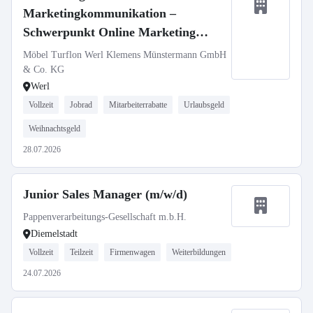
Marketingkommunikation –
Schwerpunkt Online Marketing
(m/w/d)
Möbel Turflon Werl Klemens Münstermann GmbH
& Co. KG
Werl
Vollzeit
Jobrad
Mitarbeiterrabatte
Urlaubsgeld
Weihnachtsgeld
28.07.2026
Junior Sales Manager (m/w/d)
Pappenverarbeitungs-Gesellschaft m.b.H.
Diemelstadt
Vollzeit
Teilzeit
Firmenwagen
Weiterbildungen
24.07.2026