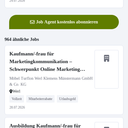
24.07.2026
Job Agent kostenlos abonnieren
964 ähnliche Jobs
Kaufmann/-frau für
Marketingkommunikation –
Schwerpunkt Online Marketing
(m/w/d)
Möbel Turflon Werl Klemens Münstermann GmbH
& Co. KG
Werl
Vollzeit
Mitarbeiterrabatte
Urlaubsgeld
28.07.2026
Ausbildung Kaufmann/-frau für