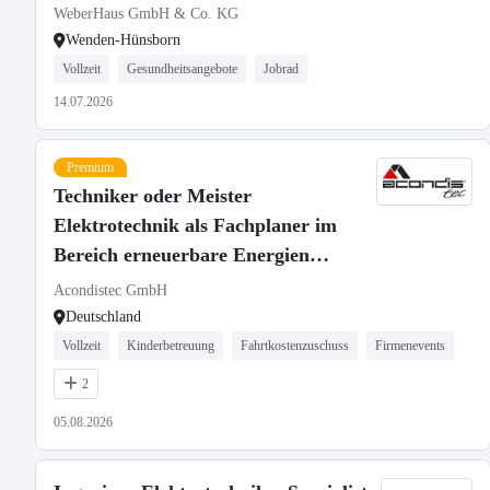
WeberHaus GmbH & Co. KG
Wenden-Hünsborn
Vollzeit
Gesundheitsangebote
Jobrad
14.07.2026
Premium
Techniker oder Meister
Elektrotechnik als Fachplaner im
Bereich erneuerbare Energien
(m/w/d)
Acondistec GmbH
Deutschland
Vollzeit
Kinderbetreuung
Fahrtkostenzuschuss
Firmenevents
2
05.08.2026