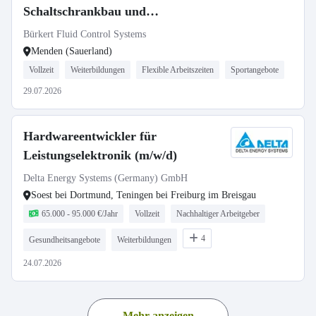
Schaltschrankbau und
Prototypenfertigung
Bürkert Fluid Control Systems
Menden (Sauerland)
Vollzeit
Weiterbildungen
Flexible Arbeitszeiten
Sportangebote
29.07.2026
Hardwareentwickler für
Leistungselektronik (m/w/d)
Delta Energy Systems (Germany) GmbH
Soest bei Dortmund, Teningen bei Freiburg im Breisgau
65.000 - 95.000 €/Jahr
Vollzeit
Nachhaltiger Arbeitgeber
4
Gesundheitsangebote
Weiterbildungen
24.07.2026
Mehr anzeigen