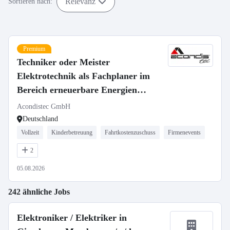
Relevanz
Sortieren nach:
Premium
Techniker oder Meister
Elektrotechnik als Fachplaner im
Bereich erneuerbare Energien
(m/w/d)
Acondistec GmbH
Deutschland
Vollzeit
Kinderbetreuung
Fahrtkostenzuschuss
Firmenevents
2
05.08.2026
242 ähnliche Jobs
Elektroniker / Elektriker in