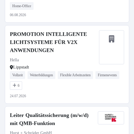
Home-Office
06.08.2026
PROMOTION INTELLIGENTE
LICHTSYSTEME FÜR V2X
ANWENDUNGEN
Hella
Lippstadt
Vollzeit
Weiterbildungen
Flexible Arbeitszeiten
Firmenevents
6
24.07.2026
Leiter Qualitätssicherung (m/w/d)
mit QMB-Funktion
Hurst + Schröder GmbH