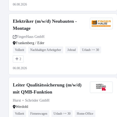
06.08.2026
Elektriker (m/w/d) Neubauten -
Montage
FingerHaus GmbH
Frankenberg / Eder
Vollzeit
Nachhaltiger Arbeitgeber
Jobrad
Urlaub >= 30
2
06.08.2026
Leiter Qualitätssicherung (m/w/d)
mit QMB-Funktion
Hurst + Schröder GmbH
Werdohl
Vollzeit
Firmenwagen
Urlaub >= 30
Home-Office