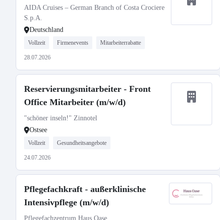
AIDA Cruises – German Branch of Costa Crociere
S.p.A.
Deutschland
Vollzeit
Firmenevents
Mitarbeiterrabatte
28.07.2026
Reservierungsmitarbeiter - Front
Office Mitarbeiter (m/w/d)
"schöner inseln!" Zinnotel
Ostsee
Vollzeit
Gesundheitsangebote
24.07.2026
Pflegefachkraft - außerklinische
Intensivpflege (m/w/d)
Pflegefachzentrum Haus Oase