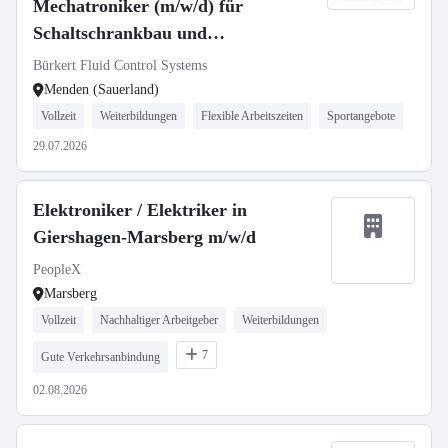
Mechatroniker (m/w/d) für
Schaltschrankbau und
Prototypenfertigung
Bürkert Fluid Control Systems
Menden (Sauerland)
Vollzeit
Weiterbildungen
Flexible Arbeitszeiten
Sportangebote
29.07.2026
Elektroniker / Elektriker in
Giershagen-Marsberg m/w/d
PeopleX
Marsberg
Vollzeit
Nachhaltiger Arbeitgeber
Weiterbildungen
7
Gute Verkehrsanbindung
02.08.2026