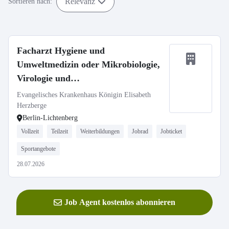
Relevanz
Sortieren nach:
Facharzt Hygiene und
Umweltmedizin oder Mikrobiologie,
Virologie und
Infektionsepidemiologie (m/w/d)
Evangelisches Krankenhaus Königin Elisabeth
Herzberge
Berlin-Lichtenberg
Vollzeit
Teilzeit
Weiterbildungen
Jobrad
Jobticket
Sportangebote
28.07.2026
Job Agent kostenlos abonnieren