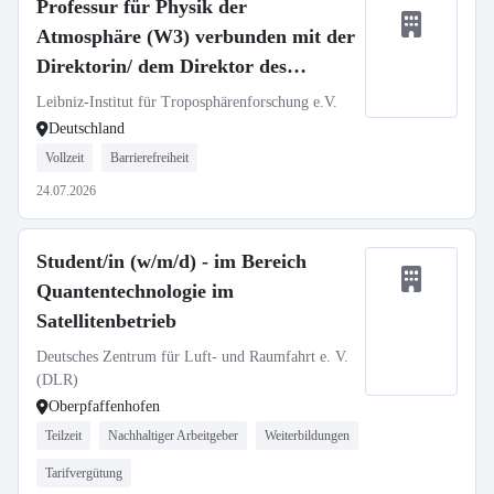
Professur für Physik der
Atmosphäre (W3) verbunden mit der
Direktorin/ dem Direktor des
TROPOS
Leibniz-Institut für Troposphärenforschung e.V.
Deutschland
Vollzeit
Barrierefreiheit
24.07.2026
Student/in (w/m/d) - im Bereich
Quantentechnologie im
Satellitenbetrieb
Deutsches Zentrum für Luft- und Raumfahrt e. V.
(DLR)
Oberpfaffenhofen
Teilzeit
Nachhaltiger Arbeitgeber
Weiterbildungen
Tarifvergütung