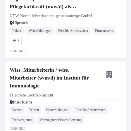
Pflegefachkraft (m/w/d) als
Krankheitsvertretung
NEW Nordeifelwerkstätten gemeinnützige GmbH
Ülpenich
Teilzeit
Weiterbildungen
Flexible Arbeitszeiten
Firmenevents
2
25.07.2026
Wiss. Mitarbeiterin / wiss.
Mitarbeiter (w/m/d) im Institut für
Immunologie
Friedrich-Loeffler-Institut
Insel Riems
Vollzeit
Teilzeit
Weiterbildungen
Flexible Arbeitszeiten
Tarifvergütung
Vermögenswirksame Leistung
02.08.2026