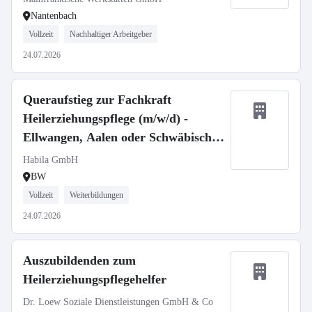
Nantenbach
Vollzeit
Nachhaltiger Arbeitgeber
24.07.2026
Queraufstieg zur Fachkraft
Heilerziehungspflege (m/w/d) -
Ellwangen, Aalen oder Schwäbisch
Gmünd
Habila GmbH
BW
Vollzeit
Weiterbildungen
24.07.2026
Auszubildenden zum
Heilerziehungspflegehelfer
Dr. Loew Soziale Dienstleistungen GmbH & Co