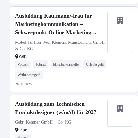
Ausbildung Kaufmann/-frau für
Marketingkommunikation –
Schwerpunkt Online Marketing
(m/w/d)
Möbel Turflon Werl Klemens Münstermann GmbH
& Co. KG
Werl
Vollzeit
Jobrad
Mitarbeiterrabatte
Urlaubsgeld
Weihnachtsgeld
28.07.2026
Ausbildung zum Technischen
Produktdesigner (w/m/d) für 2027
Gebr. Kemper GmbH + Co. KG
Olpe
Vollzeit