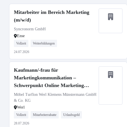
Mitarbeiter im Bereich Marketing
(m/w/d)
Syncronorm GmbH
Ense
Vollzeit
Weiterbildungen
24.07.2026
Kaufmann/-frau für
Marketingkommunikation –
Schwerpunkt Online Marketing
(m/w/d)
Möbel Turflon Werl Klemens Münstermann GmbH
& Co. KG
Werl
Vollzeit
Mitarbeiterrabatte
Urlaubsgeld
28.07.2026