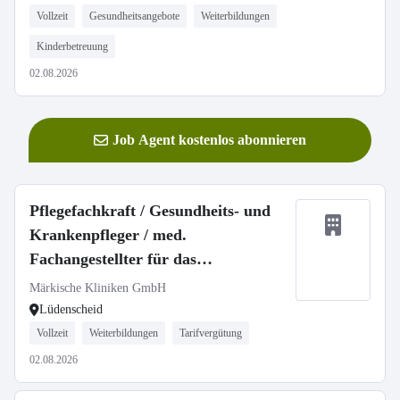
Vollzeit
Gesundheitsangebote
Weiterbildungen
Kinderbetreuung
02.08.2026
Job Agent kostenlos abonnieren
Pflegefachkraft / Gesundheits- und
Krankenpfleger / med.
Fachangestellter für das
Herzkatheterlabor (m/w/d)
Märkische Kliniken GmbH
Lüdenscheid
Vollzeit
Weiterbildungen
Tarifvergütung
02.08.2026