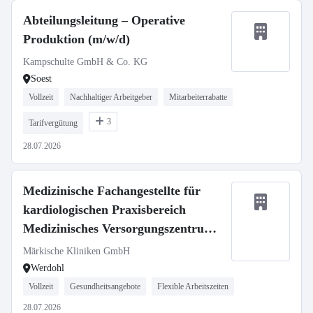
Abteilungsleitung – Operative
Produktion (m/w/d)
Kampschulte GmbH & Co. KG
Soest
Vollzeit
Nachhaltiger Arbeitgeber
Mitarbeiterrabatte
3
Tarifvergütung
28.07.2026
Medizinische Fachangestellte für
kardiologischen Praxisbereich
Medizinisches Versorgungszentrum
(m/w/d)
Märkische Kliniken GmbH
Werdohl
Vollzeit
Gesundheitsangebote
Flexible Arbeitszeiten
28.07.2026