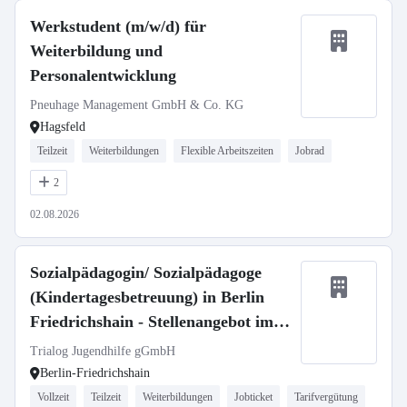
Werkstudent (m/w/d) für
Weiterbildung und
Personalentwicklung
Pneuhage Management GmbH & Co. KG
Hagsfeld
Teilzeit
Weiterbildungen
Flexible Arbeitszeiten
Jobrad
2
02.08.2026
Sozialpädagogin/ Sozialpädagoge
(Kindertagesbetreuung) in Berlin
Friedrichshain - Stellenangebot im
Stellenmarkt Bildung
Trialog Jugendhilfe gGmbH
Berlin-Friedrichshain
Vollzeit
Teilzeit
Weiterbildungen
Jobticket
Tarifvergütung