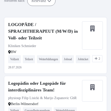
Relevanz
Sortieren nach:
LOGOPÄDE /
SPRACHTHERAPEUT (M/W/D) in
Voll- oder Teilzeit
Kliniken Schmieder
BW
2
Vollzeit
Teilzeit
Weiterbildungen
Jobrad
Jobticket
28.07.2026
Logopädin oder Logopäde für
interdisziplinäres Team!
physioup Filip Lisicki & Marijo Zupanovic GbR
Berlin-Wilmersdorf
Vollzeit
Gesundheitsangebote
Weiterbildungen