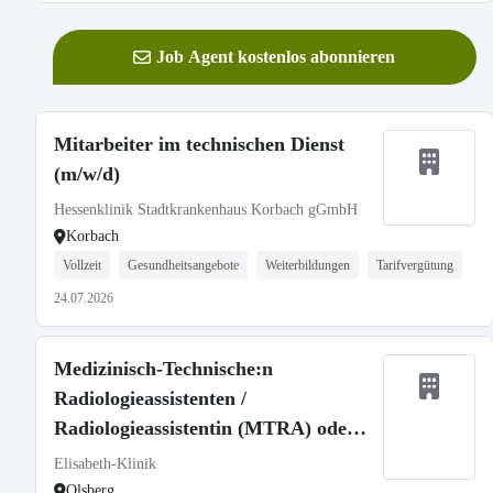
Job Agent kostenlos abonnieren
Mitarbeiter im technischen Dienst
(m/w/d)
Hessenklinik Stadtkrankenhaus Korbach gGmbH
Korbach
Vollzeit
Gesundheitsangebote
Weiterbildungen
Tarifvergütung
24.07.2026
Medizinisch-Technische:n
Radiologieassistenten /
Radiologieassistentin (MTRA) oder
Medizinische:n Fachangestellte:n
Elisabeth-Klinik
(MFA) mit Röntgenschein (m/w/d) in
Olsberg