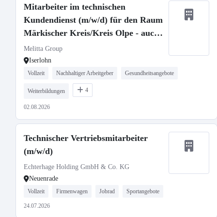
Mitarbeiter im technischen
Kundendienst (m/w/d) für den Raum
Märkischer Kreis/Kreis Olpe - auch
Quereinsteiger willkommen!
Melitta Group
Iserlohn
Vollzeit
Nachhaltiger Arbeitgeber
Gesundheitsangebote
4
Weiterbildungen
02.08.2026
Technischer Vertriebsmitarbeiter
(m/w/d)
Echterhage Holding GmbH & Co. KG
Neuenrade
Vollzeit
Firmenwagen
Jobrad
Sportangebote
24.07.2026