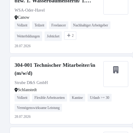
bzw. 1. Wasserbaumeisterin/ 1.
Wasserbaumeister (m/w/d)
WSA-Oder-Havel
Canow
Vollzeit
Teilzeit
Freelancer
Nachhaltiger Arbeitgeber
2
Weiterbildungen
Jobticket
28.07.2026
304-001 Technischer Mitarbeiter/in
(m/w/d)
Strube D&S GmbH
Schlanstedt
Vollzeit
Flexible Arbeitszeiten
Kantine
Urlaub >= 30
Vermögenswirksame Leistung
28.07.2026