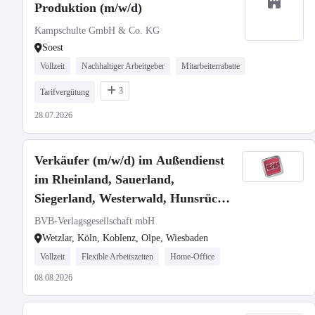
Produktion (m/w/d)
Kampschulte GmbH & Co. KG
Soest
Vollzeit
Nachhaltiger Arbeitgeber
Mitarbeiterrabatte
3
Tarifvergütung
28.07.2026
Verkäufer (m/w/d) im Außendienst
im Rheinland, Sauerland,
Siegerland, Westerwald, Hunsrück
und Eifel
BVB-Verlagsgesellschaft mbH
Wetzlar, Köln, Koblenz, Olpe, Wiesbaden
Vollzeit
Flexible Arbeitszeiten
Home-Office
08.08.2026