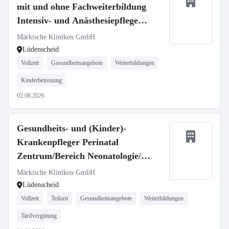
mit und ohne Fachweiterbildung
Intensiv- und Anästhesiepflege
(m/w/d)
Märkische Kliniken GmbH
Lüdenscheid
Vollzeit
Gesundheitsangebote
Weiterbildungen
Kinderbetreuung
02.08.2026
Gesundheits- und (Kinder)-
Krankenpfleger Perinatal
Zentrum/Bereich Neonatologie/
Kinderintensivstation (m/w/d)
Märkische Kliniken GmbH
Lüdenscheid
Vollzeit
Teilzeit
Gesundheitsangebote
Weiterbildungen
Tarifvergütung