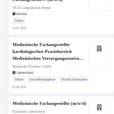
DGD Lungenklinik Hemer
Iserlohn
Vollzeit
24.07.2026
Medizinische Fachangestellte
kardiologischen Praxisbereich
Medizinischen Versorgungszentrums
(m/w/d)
Märkische Kliniken GmbH
Lüdenscheid
Vollzeit
Gesundheitsangebote
Flexible Arbeitszeiten
02.08.2026
Medizinische Fachangestellte (m/w/d)
Klinikum Lüdenscheid