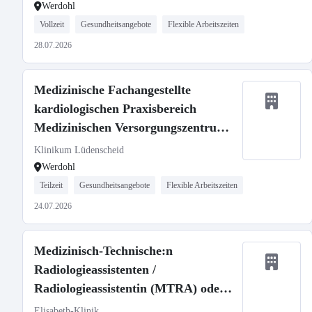
Werdohl
Vollzeit
Gesundheitsangebote
Flexible Arbeitszeiten
28.07.2026
Medizinische Fachangestellte
kardiologischen Praxisbereich
Medizinischen Versorgungszentrums
(m/w/d)
Klinikum Lüdenscheid
Werdohl
Teilzeit
Gesundheitsangebote
Flexible Arbeitszeiten
24.07.2026
Medizinisch-Technische:n
Radiologieassistenten /
Radiologieassistentin (MTRA) oder
Medizinische:n Fachangestellte:n
Elisabeth-Klinik