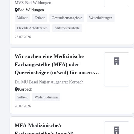
MVZ Bad Wildungen
Bad Wildungen
Vollzeit
Teilzeit
Gesundheitsangebote
Weiterbildungen
Flexible Arbeitszeiten
Mitarbeiterrabatte
25.07.2026
Wir suchen eine Medizinische
Fachangestellte (MFA) oder
Quereinsteiger (m/w/d) für unsere
Praxis in Korbach.
Dr. MU Basel Najjar Augenarzt Korbach
Korbach
Vollzeit
Weiterbildungen
28.07.2026
MFA Medizinische/r
Fachangestellte/r (m/w/d)