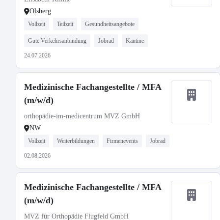
(MFA) mit Röntgenschein (m/w/d) in
Olsberg
Teilzeit
Vollzeit
Teilzeit
Gesundheitsangebote
Gute Verkehrsanbindung
Jobrad
Kantine
24.07.2026
Medizinische Fachangestellte / MFA
(m/w/d)
orthopädie-im-medicentrum MVZ GmbH
NW
Vollzeit
Weiterbildungen
Firmenevents
Jobrad
02.08.2026
Medizinische Fachangestellte / MFA
(m/w/d)
MVZ für Orthopädie Flugfeld GmbH