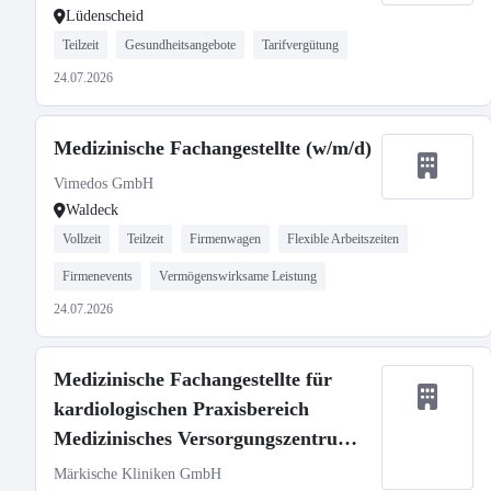
Lüdenscheid
Teilzeit
Gesundheitsangebote
Tarifvergütung
24.07.2026
Medizinische Fachangestellte (w/m/d)
Vimedos GmbH
Waldeck
Vollzeit
Teilzeit
Firmenwagen
Flexible Arbeitszeiten
Firmenevents
Vermögenswirksame Leistung
24.07.2026
Medizinische Fachangestellte für
kardiologischen Praxisbereich
Medizinisches Versorgungszentrum
(m/w/d)
Märkische Kliniken GmbH