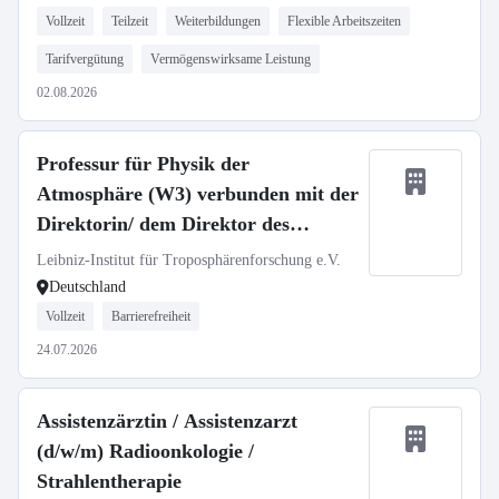
Vollzeit
Teilzeit
Weiterbildungen
Flexible Arbeitszeiten
Tarifvergütung
Vermögenswirksame Leistung
02.08.2026
Professur für Physik der
Atmosphäre (W3) verbunden mit der
Direktorin/ dem Direktor des
TROPOS
Leibniz-Institut für Troposphärenforschung e.V.
Deutschland
Vollzeit
Barrierefreiheit
24.07.2026
Assistenzärztin / Assistenzarzt
(d/w/m) Radioonkologie /
Strahlentherapie