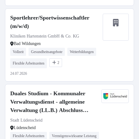
Sportlehrer/Sportwissenschaftler
(m/w/d)
Kliniken Hartenstein GmbH & Co. KG
Bad Wildungen
Vollzeit
Gesundheitsangebote
Weiterbildungen
2
Flexible Arbeitszeiten
24.07.2026
Duales Studium - Kommunaler
Verwaltungsdienst - allgemeine
Verwaltung (LL.B.) Abschluss
Bachelor of Laws (m/w/d)
Stadt Lüdenscheid
Lüdenscheid
Flexible Arbeitszeiten
Vermögenswirksame Leistung